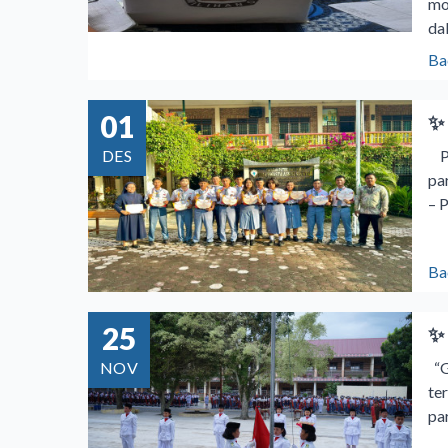
mo
da
Ba
01
✨
DES
Pu
pa
– 
Ba
25
✨
NOV
“G
te
pa