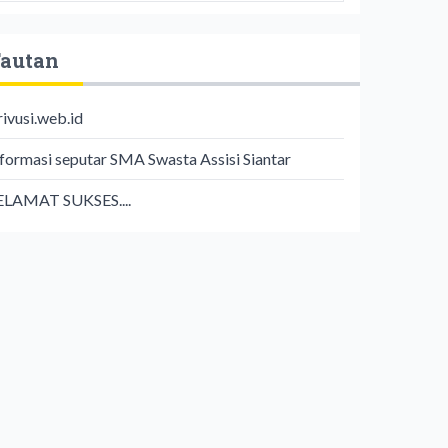
autan
rivusi.web.id
nformasi seputar SMA Swasta Assisi Siantar
ELAMAT SUKSES....