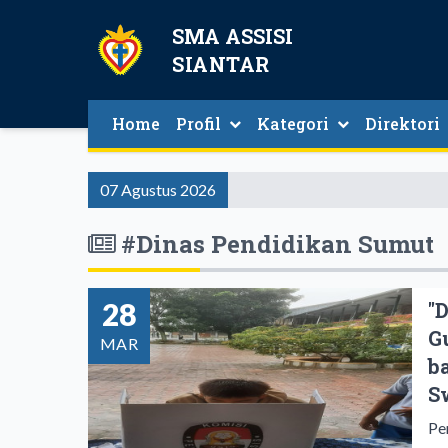
SMA ASSISI
SIANTAR
Home
Profil
Kategori
Direktori
Direktori Guru D
07 Agustus 2026
#Dinas Pendidikan Sumut
28
"
G
MAR
b
S
Pe