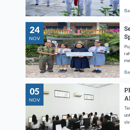
Ba
24
S
S
NOV
Pu
ra
me
Ba
05
P
A
NOV
Te
un
si