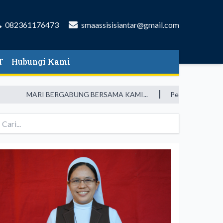
082361176473
smaassisisiantar@gmail.com
T
Hubungi Kami
MARI BERGABUNG BERSAMA KAMI...
Pendidikan merupakan 